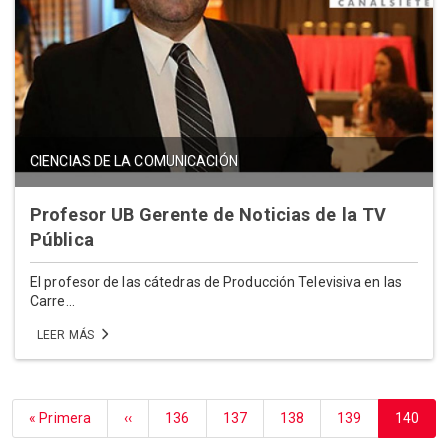
CIENCIAS DE LA COMUNICACIÓN
Profesor UB Gerente de Noticias de la TV
Pública
El profesor de las cátedras de Producción Televisiva en las
Carre...
LEER MÁS
Paginación
Primera
« Primera
Página
‹‹
Página
136
Página
137
Página
138
Página
139
Página
140
página
anterior
actual