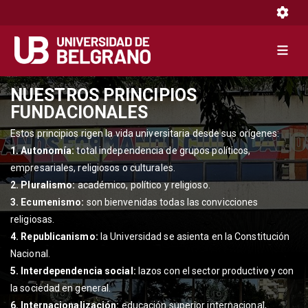
Toggle 
Toggle 
Pasar
NUESTROS PRINCIPIOS
al
FUNDACIONALES
contenido
Estos principios rigen la vida universitaria desde sus orígenes:
principal
1. Autonomía:
total independencia de grupos políticos,
empresariales, religiosos o culturales.
2. Pluralismo:
académico, político y religioso.
3. Ecumenismo:
son bienvenidas todas las convicciones
religiosas.
4. Republicanismo:
la Universidad se asienta en la Constitución
Nacional.
5. Interdependencia social:
lazos con el sector productivo y con
la sociedad en general.
6. Internacionalización:
educación superior internacional,