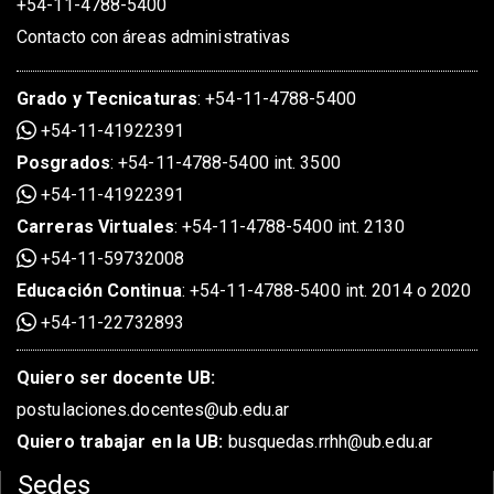
+54-11-4788-5400
Contacto con áreas administrativas
Grado
y
Tecnicaturas
:
+54-11-4788-5400
+54-11-41922391
Posgrados
:
+54-11-4788-5400 int. 3500
+54-11-41922391
Carreras Virtuales
:
+54-11-4788-5400 int. 2130
+54-11-59732008
Educación Continua
:
+54-11-4788-5400 int. 2014 o 2020
+54-11-22732893
Quiero ser docente UB:
postulaciones.docentes@ub.edu.ar
Quiero trabajar en la UB:
busquedas.rrhh@ub.edu.ar
Sedes