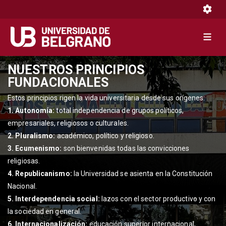
Toggle 
Toggle 
Pasar
NUESTROS PRINCIPIOS
al
FUNDACIONALES
contenido
Estos principios rigen la vida universitaria desde sus orígenes:
principal
1. Autonomía:
total independencia de grupos políticos,
empresariales, religiosos o culturales.
2. Pluralismo:
académico, político y religioso.
3. Ecumenismo:
son bienvenidas todas las convicciones
religiosas.
4. Republicanismo:
la Universidad se asienta en la Constitución
Nacional.
5. Interdependencia social:
lazos con el sector productivo y con
la sociedad en general.
6. Internacionalización:
educación superior internacional,