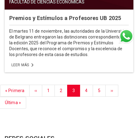
FACULTAD DE CIENCIAS ECONÓMICAS
Premios y Estímulos a Profesores UB 2025
El martes 11 de noviembre, las autoridades de la Universidad
de Belgrano entregaron las distinciones correspondientes a
la edición 2025 del Programa de Premios y Estímulos
Docentes, que reconoce el compromiso y la excelencia de
los profesores de esta casa de estudios.
LEER MÁS
Paginación
Primera
« Primera
Página
‹‹
Página
1
Página
2
Página
3
Página
4
Página
5
Siguiente
››
página
anterior
actual
página
Última
Última »
página