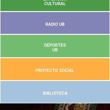
CULTURAL
RADIO UB
DEPORTES
UB
PROYECTO SOCIAL
BIBLIOTECA