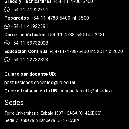
Grado
y
Tecnicaturas
:
+54-11-4788-5400
+54-11-41922391
Posgrados
:
+54-11-4788-5400 int. 3500
+54-11-41922391
Carreras Virtuales
:
+54-11-4788-5400 int. 2130
+54-11-59732008
Educación Continua
:
+54-11-4788-5400 int. 2014 o 2020
+54-11-22732893
Quiero ser docente UB:
postulaciones.docentes@ub.edu.ar
Quiero trabajar en la UB:
busquedas.rrhh@ub.edu.ar
Sedes
Torre Universitaria
: Zabala 1837 - CABA (C1426DQG).
Sede Villanueva
: Villanueva 1324 - CABA.