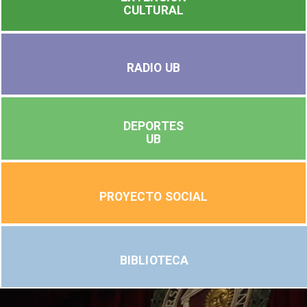
CULTURAL
RADIO UB
DEPORTES
UB
PROYECTO SOCIAL
BIBLIOTECA