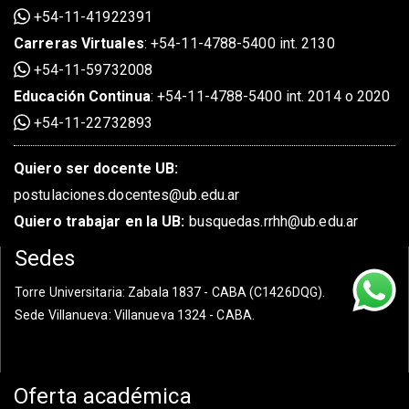
+54-11-41922391
Carreras Virtuales
:
+54-11-4788-5400 int. 2130
+54-11-59732008
Educación Continua
:
+54-11-4788-5400 int. 2014 o 2020
+54-11-22732893
Quiero ser docente UB:
postulaciones.docentes@ub.edu.ar
Quiero trabajar en la UB:
busquedas.rrhh@ub.edu.ar
Sedes
Torre Universitaria
: Zabala 1837 - CABA (C1426DQG).
Sede Villanueva
: Villanueva 1324 - CABA.
Oferta académica