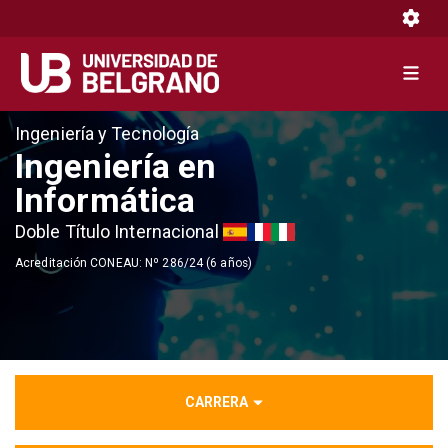
Toggle 
Toggle 
Pasar
Ingeniería y Tecnología
al
Ingeniería en
contenido
Informática
principal
Doble Título Internacional
Acreditación CONEAU: Nº 286/24 (6 años)
CARRERA