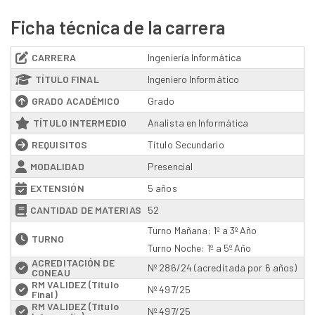
Ficha técnica de la carrera
CARRERA
Ingeniería Informática
TÍTULO FINAL
Ingeniero Informático
GRADO ACADÉMICO
Grado
TÍTULO INTERMEDIO
Analista en Informática
REQUISITOS
Título Secundario
MODALIDAD
Presencial
EXTENSIÓN
5 años
CANTIDAD DE MATERIAS
52
Turno Mañana: 1º a 3º Año
TURNO
Turno Noche: 1º a 5º Año
ACREDITACIÓN DE
Nº 286/24 (acreditada por 6 años)
CONEAU
RM VALIDEZ (Título
Nº 497/25
Final)
RM VALIDEZ (Título
Nº 497/25