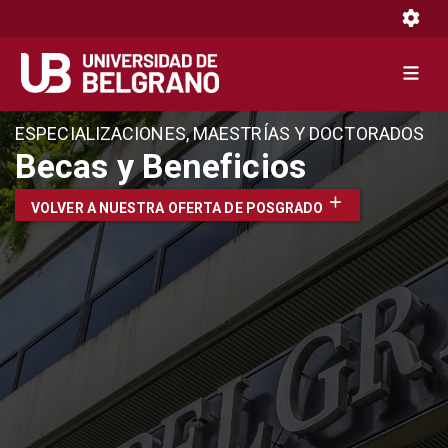
Toggle 
Toggle 
Pasar
ESPECIALIZACIONES, MAESTRÍAS Y DOCTORADOS
al
Becas y Beneficios
contenido
principal
VOLVER A NUESTRA OFERTA DE POSGRADO