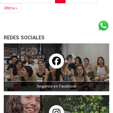
página
anterior
actual
página
Última
Última »
página
REDES SOCIALES
Seguinos en Facebook