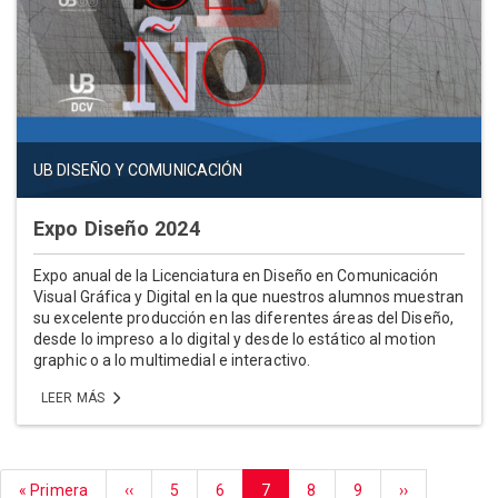
UB DISEÑO Y COMUNICACIÓN
Expo Diseño 2024
Expo anual de la Licenciatura en Diseño en Comunicación
Visual Gráfica y Digital en la que nuestros alumnos muestran
su excelente producción en las diferentes áreas del Diseño,
desde lo impreso a lo digital y desde lo estático al motion
graphic o a lo multimedial e interactivo.
LEER MÁS
Paginación
Primera
« Primera
Página
‹‹
Página
5
Página
6
Página
7
Página
8
Página
9
Siguiente
››