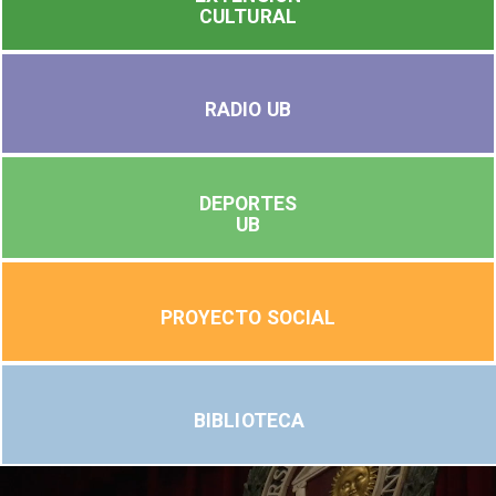
CULTURAL
RADIO UB
DEPORTES
UB
PROYECTO SOCIAL
BIBLIOTECA