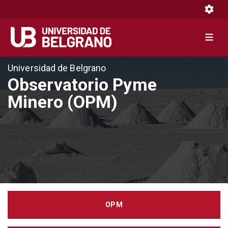
Toggle 
Toggle 
Pasar
Universidad de Belgrano
al
Observatorio Pyme
contenido
Minero (OPM)
principal
OPM