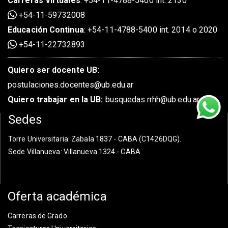
Carreras Virtuales
:
+54-11-4788-5400 int. 2130
+54-11-59732008
Educación Continua
:
+54-11-4788-5400 int. 2014 o 2020
+54-11-22732893
Quiero ser docente UB:
postulaciones.docentes@ub.edu.ar
Quiero trabajar en la UB:
busquedas.rrhh@ub.edu.ar
Sedes
Torre Universitaria
: Zabala 1837 - CABA (C1426DQG).
Sede Villanueva
: Villanueva 1324 - CABA.
Oferta académica
Carreras de Grado