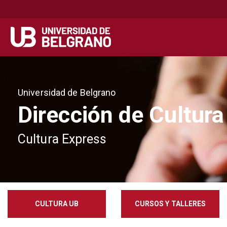
Secondary
Navegación principal
navigation
Pasar
al
contenido
Universidad de Belgrano
principal
Dirección de Cultura
Cultura Express
CULTURA UB
CURSOS Y TALLERES