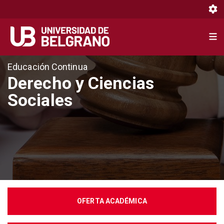
Toggl
Toggl
Pasar
Educación Continua
al
Derecho y Ciencias
contenido
Sociales
principal
OFERTA ACADÉMICA