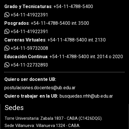
Grado
y
Tecnicaturas
:
+54-11-4788-5400
+54-11-41922391
Posgrados
:
+54-11-4788-5400 int. 3500
+54-11-41922391
Carreras Virtuales
:
+54-11-4788-5400 int. 2130
+54-11-59732008
Educación Continua
:
+54-11-4788-5400 int. 2014 o 2020
+54-11-22732893
Quiero ser docente UB:
postulaciones.docentes@ub.edu.ar
Quiero trabajar en la UB:
busquedas.rrhh@ub.edu.ar
Sedes
Torre Universitaria
: Zabala 1837 - CABA (C1426DQG).
Sede Villanueva
: Villanueva 1324 - CABA.