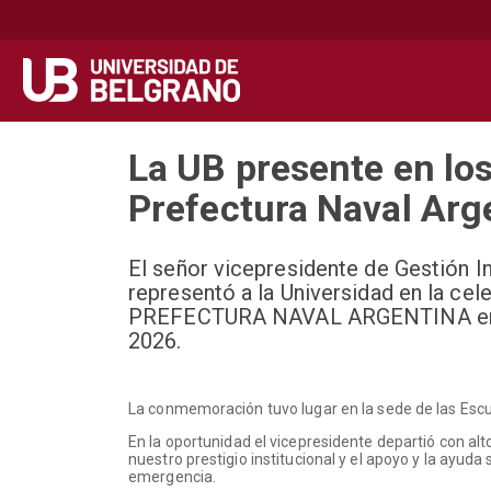
Secondary
Navegación principal
navigation
Pasar
La UB presente en los
al
contenido
Prefectura Naval Arg
principal
El señor vicepresidente de Gestión In
representó a la Universidad en la c
PREFECTURA NAVAL ARGENTINA en los
2026.
La conmemoración tuvo lugar en la sede de las Escue
En la oportunidad el vicepresidente departió con alt
nuestro prestigio institucional y el apoyo y la ayuda
emergencia.