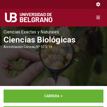
Toggle 
Toggle 
Pasar
Ciencias Exactas y Naturales
al
Ciencias Biológicas
contenido
Acreditación Coneau Nº 513/19
principal
CARRERA