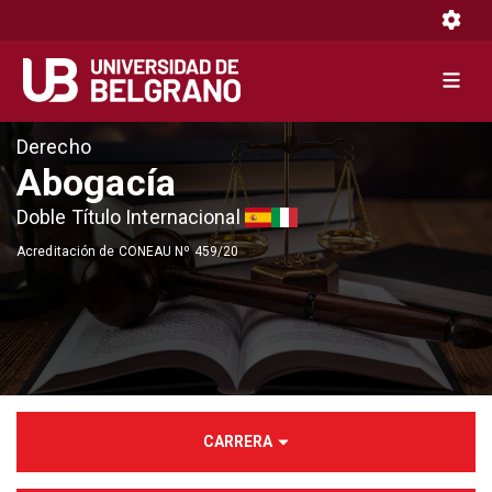
Toggle 
Toggle 
Pasar
Derecho
al
Abogacía
contenido
Doble Título Internacional
principal
Acreditación de CONEAU Nº 459/20
CARRERA