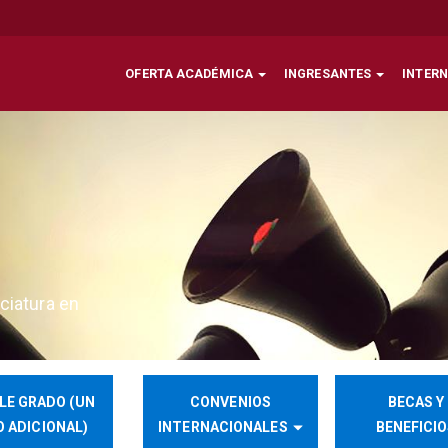
OFERTA ACADÉMICA
INGRESANTES
INTER
ciatura en
LE GRADO (UN
CONVENIOS
BECAS Y
 ADICIONAL)
INTERNACIONALES
BENEFICI