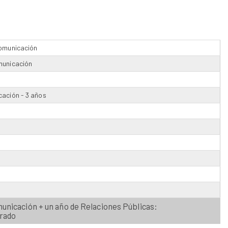
Comunicación
municación
cación - 3 años
municación + un año de Relaciones Públicas:
grado