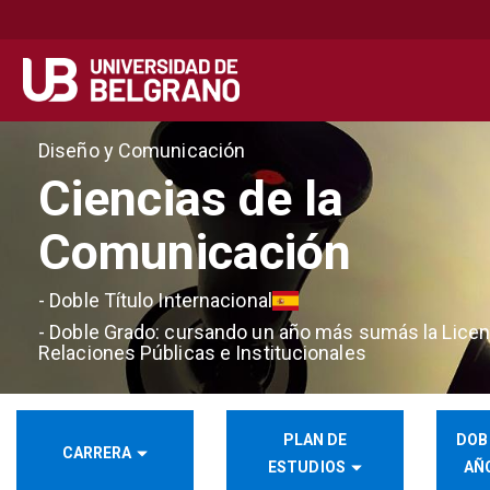
Secondary
Navegación principal
navigation
Pasar
Diseño y Comunicación
al
Ciencias de la
contenido
principal
Comunicación
- Doble Título Internacional
- Doble Grado: cursando un año más sumás la Licen
Relaciones Públicas e Institucionales
PLAN DE
DOB
CARRERA
ESTUDIOS
AÑO