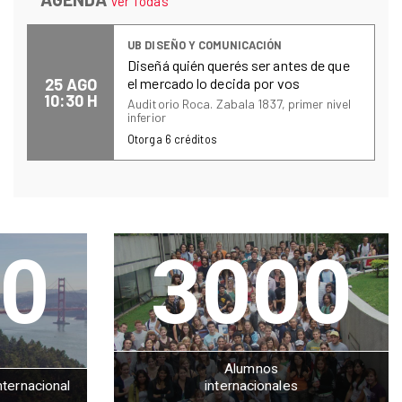
Ver Todas
UB DISEÑO Y COMUNICACIÓN
Diseñá quién querés ser antes de que
25 AGO
el mercado lo decida por vos
10:30 H
Auditorio Roca. Zabala 1837, primer nivel
inferior
Otorga
6
créditos
0
3000
Alumnos
nternacional
internacionales