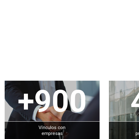
+900
Vínculos con
empresas
p