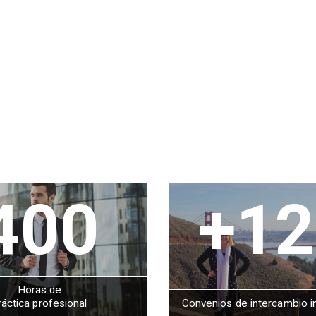
400
+12
Horas de
ráctica profesional
Convenios de intercambio i