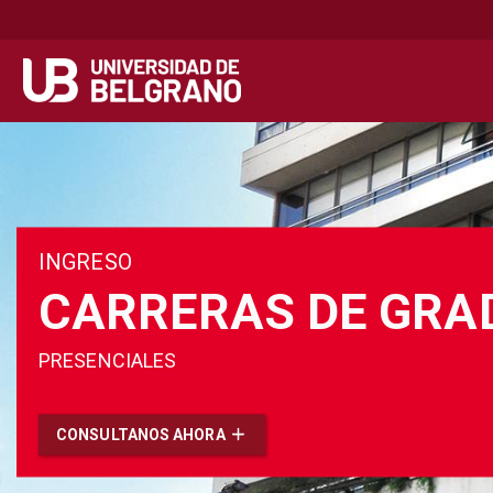
Secondary
Navegación principal
navigation
Pasar
al
contenido
principal
INGRESO
CARRERAS DE GRA
PRESENCIALES
CONSULTANOS AHORA