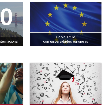
0
Doble Título
nternacional
con universidades europeas