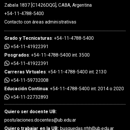
Zabala 1837 [C1426DQG], CABA, Argentina
+54-11-4788-5400
Contacto con áreas administrativas
Grado
y
Tecnicaturas
:
+54-11-4788-5400
+54-11-41922391
Posgrados
:
+54-11-4788-5400 int. 3500
+54-11-41922391
Carreras Virtuales
:
+54-11-4788-5400 int. 2130
+54-11-59732008
Educación Continua
:
+54-11-4788-5400 int. 2014 o 2020
+54-11-22732893
Quiero ser docente UB:
postulaciones.docentes@ub.edu.ar
Quiero trabajar en la UB:
busquedas.rrhh@ub.edu.ar