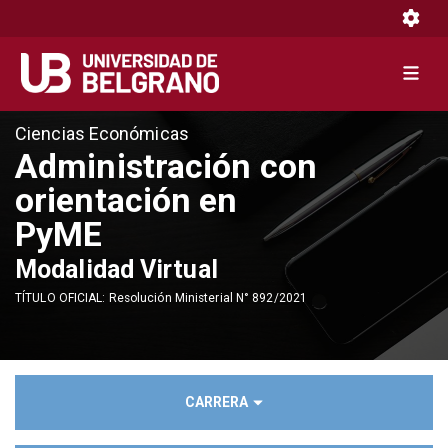
Toggle 
Toggle 
Pasar
Ciencias Económicas
al
Administración con
contenido
orientación en
principal
PyME
Modalidad Virtual
TÍTULO OFICIAL: Resolución Ministerial N° 892/2021
CARRERA