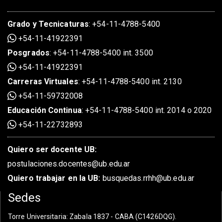
Grado
y
Tecnicaturas
:
+54-11-4788-5400
+54-11-41922391
Posgrados
:
+54-11-4788-5400 int. 3500
+54-11-41922391
Carreras Virtuales
:
+54-11-4788-5400 int. 2130
+54-11-59732008
Educación Continua
:
+54-11-4788-5400 int. 2014 o 2020
+54-11-22732893
Quiero ser docente UB:
postulaciones.docentes@ub.edu.ar
Quiero trabajar en la UB:
busquedas.rrhh@ub.edu.ar
Sedes
Torre Universitaria
: Zabala 1837 - CABA (C1426DQG).