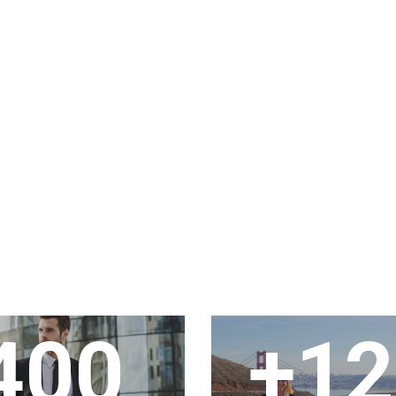
400
+12