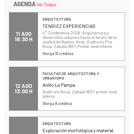
AGENDA
Ver Todas
ARQUITECTURA
TENDIEZ EXPERIENCIAS
4° Conferencia 2026. Arquitectura y
11 AGO
desarrollos urbanos hacia el futuro de la
18:30 H
ciudad de Buenos Aires. Auditorio Pte.
Roca. Zabala 1837. Primer nivel inferior
Otorga
10
créditos
FACULTAD DE ARQUITECTURA Y
URBANISMO
Anillo La Pampa
12 AGO
13:00 H
Auditorio Roca. Zabala 1837, primer nivel
inferior
Otorga
8
créditos
ARQUITECTURA
Exploración morfológica y material.