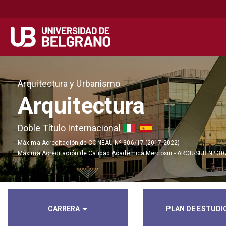
Secondary
Navegación principal
navigation
Pasar
al
Arquitectura y Urbanismo
contenido
Arquitectura
principal
Doble Título Internacional
Máxima Acreditación de CONEAU Nº 306/17 (2017-2022)
Máxima Acreditación de Calidad Académica Mercosur - ARCU-SUR Nº 30
CARRERA
PLAN DE ESTUDI