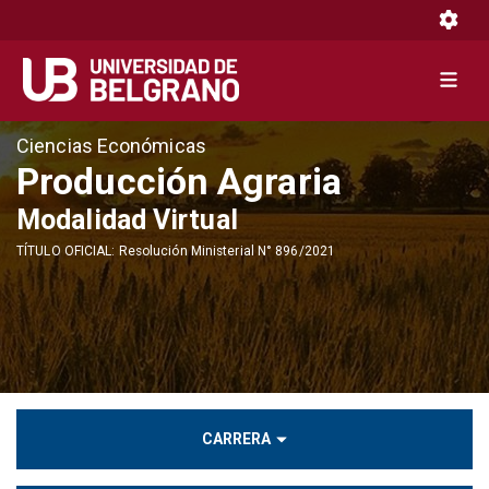
Toggle 
Toggle 
Pasar
Ciencias Económicas
al
Producción Agraria
contenido
Modalidad Virtual
principal
TÍTULO OFICIAL: Resolución Ministerial N° 896/2021
CARRERA