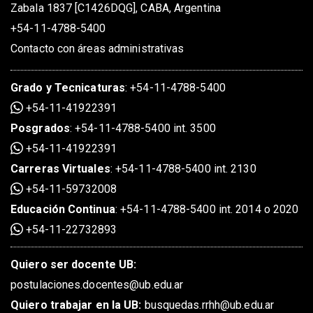
Zabala 1837 [C1426DQG], CABA, Argentina
+54-11-4788-5400
Contacto con áreas administrativas
Grado
y
Tecnicaturas
:
+54-11-4788-5400
+54-11-41922391
Posgrados
:
+54-11-4788-5400 int. 3500
+54-11-41922391
Carreras Virtuales
:
+54-11-4788-5400 int. 2130
+54-11-59732008
Educación Continua
:
+54-11-4788-5400 int. 2014 o 2020
+54-11-22732893
Quiero ser docente UB:
postulaciones.docentes@ub.edu.ar
Quiero trabajar en la UB:
busquedas.rrhh@ub.edu.ar