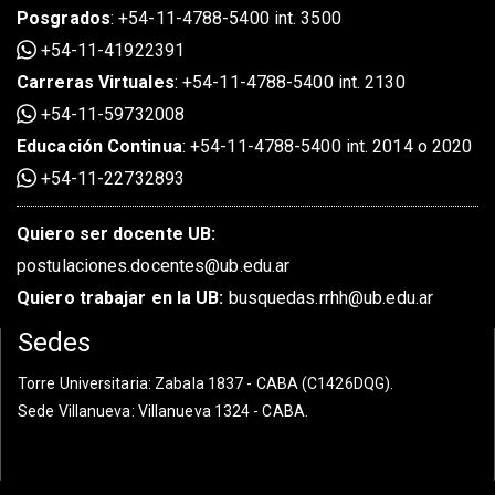
Posgrados
:
+54-11-4788-5400 int. 3500
+54-11-41922391
Carreras Virtuales
:
+54-11-4788-5400 int. 2130
+54-11-59732008
Educación Continua
:
+54-11-4788-5400 int. 2014 o 2020
+54-11-22732893
Quiero ser docente UB:
postulaciones.docentes@ub.edu.ar
Quiero trabajar en la UB:
busquedas.rrhh@ub.edu.ar
Sedes
Torre Universitaria
: Zabala 1837 - CABA (C1426DQG).
Sede Villanueva
: Villanueva 1324 - CABA.