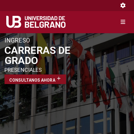
Toggle 
Toggle 
Pasar
INGRESO
al
CARRERAS DE
contenido
GRADO
principal
PRESENCIALES
CONSULTANOS AHORA