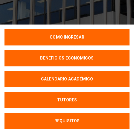
CÓMO INGRESAR
BENEFICIOS ECONÓMICOS
CALENDARIO ACADÉMICO
TUTORES
REQUISITOS