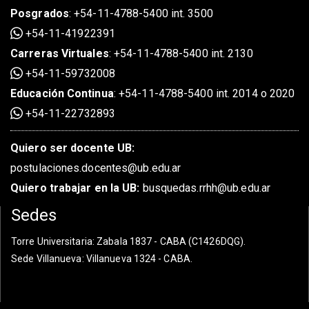
Posgrados
:
+54-11-4788-5400 int. 3500
+54-11-41922391
Carreras Virtuales
:
+54-11-4788-5400 int. 2130
+54-11-59732008
Educación Continua
:
+54-11-4788-5400 int. 2014 o 2020
+54-11-22732893
Quiero ser docente UB:
postulaciones.docentes@ub.edu.ar
Quiero trabajar en la UB:
busquedas.rrhh@ub.edu.ar
Sedes
Torre Universitaria
: Zabala 1837 - CABA (C1426DQG).
Sede Villanueva
: Villanueva 1324 - CABA.