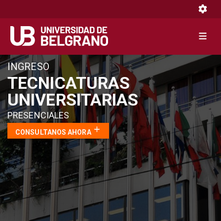
Toggle 
Toggle 
Pasar
INGRESO
al
TECNICATURAS
contenido
UNIVERSITARIAS
principal
PRESENCIALES
CONSULTANOS AHORA