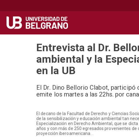
Secondary
Navegación principal
navigation
Pasar
Entrevista al Dr. Bell
al
contenido
ambiental y la Especi
principal
en la UB
El Dr. Dino Bellorio Clabot, particip
emite los martes a las 22hs. por c
El decano de la Facultad de Derecho y Ciencias Social
de la sensibilización y educación ambiental tan nec
Especialización en Derecho Ambiental, que se dicta
años y con más de 250 egresados provenientes de dist
proyección iberoamericana. .