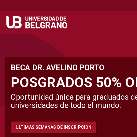
Secondary
Navegación principal
navigation
Pasar
al
contenido
principal
BECA DR. AVELINO PORTO
POSGRADOS 50% O
Oportunidad única para graduados d
universidades de todo el mundo.
ÚLTIMAS SEMANAS DE INSCRIPCIÓN