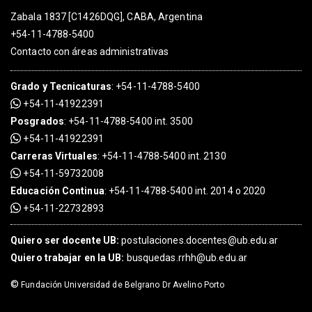
Zabala 1837 [C1426DQG], CABA, Argentina
+54-11-4788-5400
Contacto con áreas administrativas
Grado
y
Tecnicaturas
:
+54-11-4788-5400
+54-11-41922391
Posgrados
:
+54-11-4788-5400 int. 3500
+54-11-41922391
Carreras Virtuales
:
+54-11-4788-5400 int. 2130
+54-11-59732008
Educación Continua
:
+54-11-4788-5400 int. 2014 o 2020
+54-11-22732893
Quiero ser docente UB:
postulaciones.docentes@ub.edu.ar
Quiero trabajar en la UB:
busquedas.rrhh@ub.edu.ar
©
Fundación Universidad de Belgrano Dr Avelino Porto