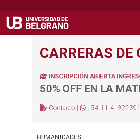
Secondary
Navegación principal
navigation
Pasar
al
CARRERAS DE
contenido
principal
INSCRIPCIÓN ABIERTA INGRES
50% OFF EN LA MAT
Contacto
|
+54-11-4192239
HUMANIDADES