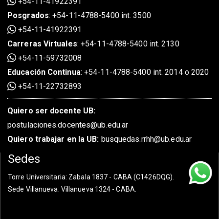
+54-11-41922391
Posgrados
:
+54-11-4788-5400 int. 3500
+54-11-41922391
Carreras Virtuales
:
+54-11-4788-5400 int. 2130
+54-11-59732008
Educación Continua
:
+54-11-4788-5400 int. 2014 o 2020
+54-11-22732893
Quiero ser docente UB:
postulaciones.docentes@ub.edu.ar
Quiero trabajar en la UB:
busquedas.rrhh@ub.edu.ar
Sedes
Torre Universitaria
: Zabala 1837 - CABA (C1426DQG).
Sede Villanueva
: Villanueva 1324 - CABA.