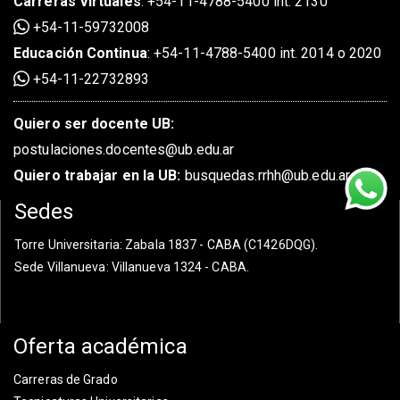
Carreras Virtuales
:
+54-11-4788-5400 int. 2130
+54-11-59732008
Educación Continua
:
+54-11-4788-5400 int. 2014 o 2020
+54-11-22732893
Quiero ser docente UB:
postulaciones.docentes@ub.edu.ar
Quiero trabajar en la UB:
busquedas.rrhh@ub.edu.ar
Sedes
Torre Universitaria
: Zabala 1837 - CABA (C1426DQG).
Sede Villanueva
: Villanueva 1324 - CABA.
Oferta académica
Carreras de Grado