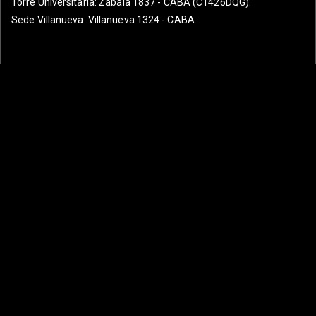
Torre Universitaria
: Zabala 1837 - CABA (C1426DQG).
Sede Villanueva
: Villanueva 1324 - CABA.