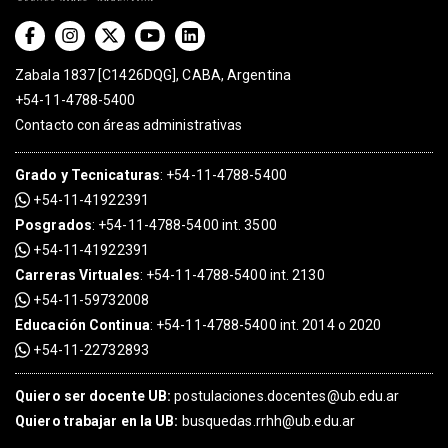
Zabala 1837 [C1426DQG], CABA, Argentina
+54-11-4788-5400
Contacto con áreas administrativas
Grado
y
Tecnicaturas
:
+54-11-4788-5400
+54-11-41922391
Posgrados
:
+54-11-4788-5400 int. 3500
+54-11-41922391
Carreras Virtuales
:
+54-11-4788-5400 int. 2130
+54-11-59732008
Educación Continua
:
+54-11-4788-5400 int. 2014 o 2020
+54-11-22732893
Quiero ser docente UB:
postulaciones.docentes@ub.edu.ar
Quiero trabajar en la UB:
busquedas.rrhh@ub.edu.ar