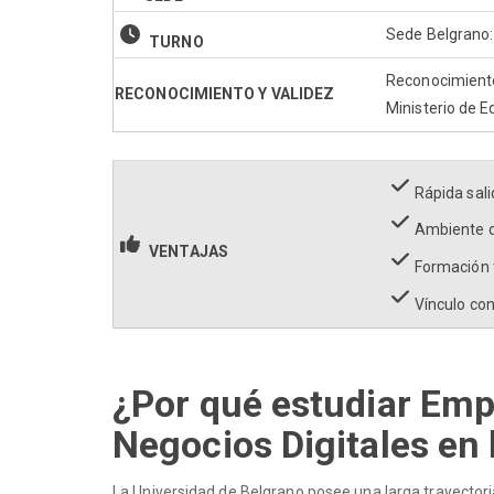
Sede Belgrano:
TURNO
Reconocimiento o
RECONOCIMIENTO Y VALIDEZ
Ministerio de E
Rápida sali
Ambiente d
VENTAJAS
Formación t
Vínculo co
¿Por qué estudiar Em
Negocios Digitales en 
La Universidad de Belgrano posee una larga trayector