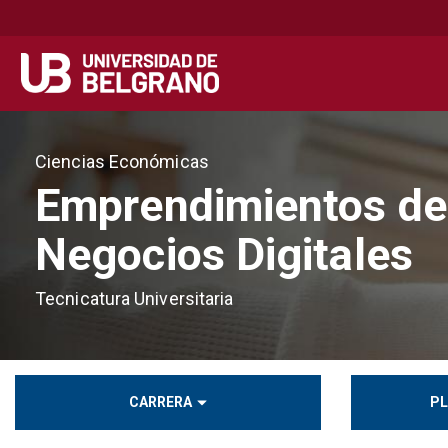
Secondary
Navegación principal
navigation
Pasar
al
Ciencias Económicas
contenido
Emprendimientos de
principal
Negocios Digitales
Tecnicatura Universitaria
CARRERA
PL