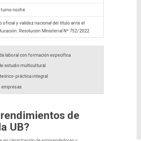
 turno noche
ficial y validez nacional del título ante el
ducación. Resolución Ministerial Nº 752/2022
da laboral con formación específica
e estudio multicultural
eórico-práctica integral
n empresas
prendimientos de
la UB?
ia en capacitación de emprendedores y