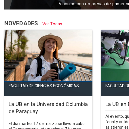
Vínculos con empresas de primer ni
NOVEDADES
Ver Todas
FACULTAD DE CIENCIAS ECONÓMICAS
FACULTAD D
La UB en la Universidad Columbia
La UB en 
de Paraguay
Al evento, qu
ferial y aut
El día martes 17 de marzo se llevó a cabo
asistieron es
el Conversatorio Internacional “Mujeres