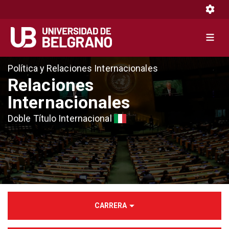
Toggle 
Toggle 
Pasar
Política y Relaciones Internacionales
al
Relaciones
contenido
Internacionales
principal
Doble Título Internacional
CARRERA