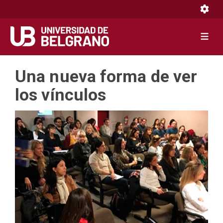
Toggle 
Toggle 
Pasar
Una nueva forma de ver
al
contenido
los vínculos
principal