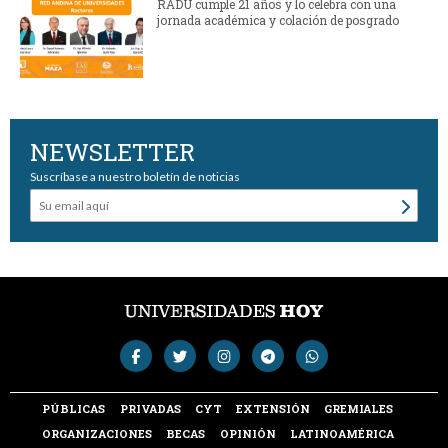
RADU cumple 21 años y lo celebra con una
jornada académica y colación de posgrado
NEWSLETTER
Suscríbase a nuestro boletín de noticias
PÚBLICAS
PRIVADAS
CYT
EXTENSIÓN
GREMIALES
ORGANIZACIONES
BECAS
OPINIÓN
LATINOAMÉRICA