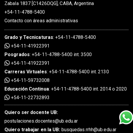
Zabala 1837 [C1426DQG], CABA, Argentina
+54-11-4788-5400
Contacto con áreas administrativas
Grado
y
Tecnicaturas
:
+54-11-4788-5400
+54-11-41922391
Posgrados
:
+54-11-4788-5400 int. 3500
+54-11-41922391
Carreras Virtuales
:
+54-11-4788-5400 int. 2130
+54-11-59732008
Educación Continua
:
+54-11-4788-5400 int. 2014 o 2020
+54-11-22732893
Quiero ser docente UB:
postulaciones.docentes@ub.edu.ar
Quiero trabajar en la UB:
busquedas.rrhh@ub.edu.ar