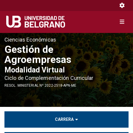
Toggle 
Toggle 
Pasar
Ciencias Económicas
al
Gestión de
contenido
Agroempresas
principal
Modalidad Virtual
Ciclo de Complementación Curricular
RESOL. MINISTERIAL Nº 2022-2518-APN-ME
CARRERA