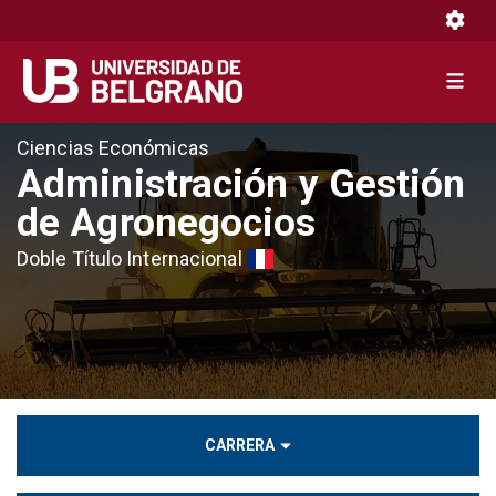
Toggle 
Toggle 
Pasar
Ciencias Económicas
al
Administración y Gestión
contenido
de Agronegocios
principal
Doble Título Internacional
CARRERA