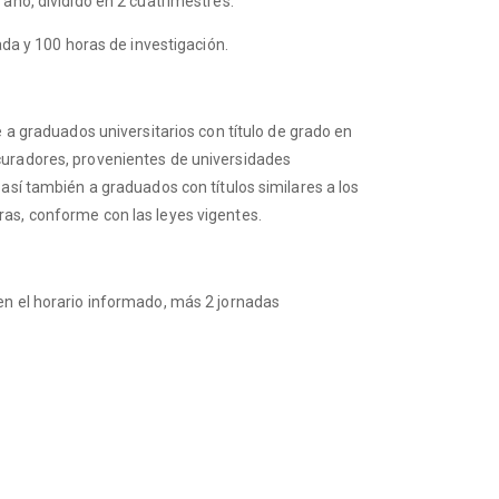
año, dividido en 2 cuatrimestres.
ada y 100 horas de investigación.
e a graduados universitarios con título de grado en
curadores, provenientes de universidades
así también a graduados con títulos similares a los
as, conforme con las leyes vigentes.
 en el horario informado, más 2 jornadas
.
o