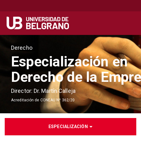
Secondary
Navegación principal
navigation
Pasar
al
Derecho
contenido
Especialización en
principal
Derecho de la Empr
Director: Dr. Martín Calleja
Acreditación de CONEAU Nº 362/20
ESPECIALIZACIÓN