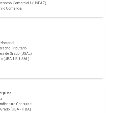
 Derecho Comercial II (UNPAZ)
n lo Comercial
 Nacional
erecho Tributario
era de Grado (USAL)
do (UBA-UB-USAL)
azquez
a
indicatura Concursal
 Grado (UBA - ITBA)