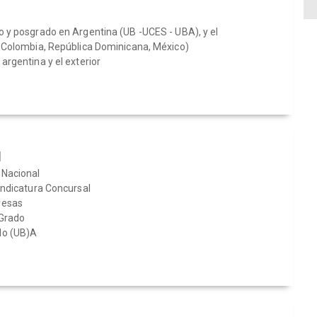
o y posgrado en Argentina (UB -UCES - UBA), y el
, Colombia, República Dominicana, México)
argentina y el exterior
l
 Nacional
indicatura Concursal
resas
 Grado
do (UB)A