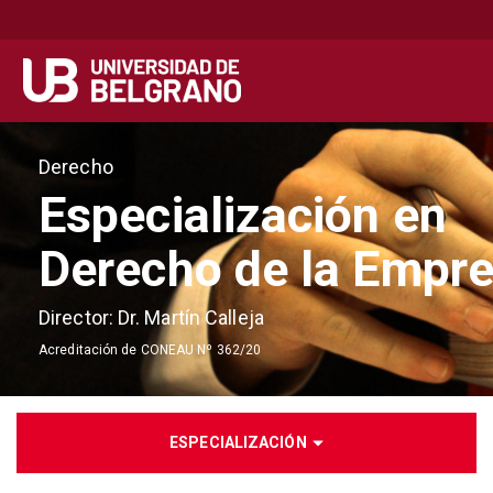
Secondary
Navegación principal
navigation
Pasar
al
Derecho
contenido
Especialización en
principal
Derecho de la Empr
Director: Dr. Martín Calleja
Acreditación de CONEAU Nº 362/20
ESPECIALIZACIÓN