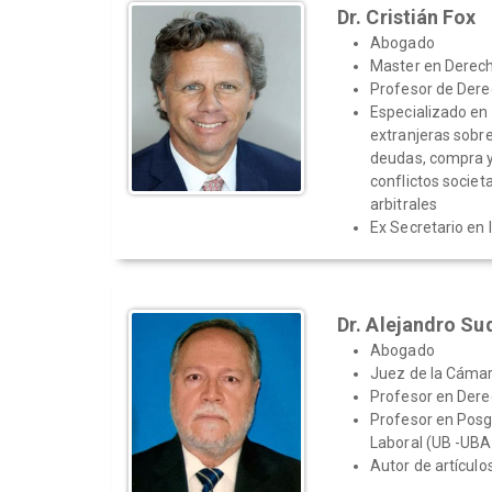
Dr. Cristián Fox
Abogado
Master en Derec
Profesor de Dere
Especializado en
extranjeras sobre 
deudas, compra y
conflictos socie
arbitrales
Ex Secretario en 
Dr. Alejandro Su
Abogado
Juez de la Cámar
Profesor en Derec
Profesor en Posg
Laboral (UB -UB
Autor de artículo