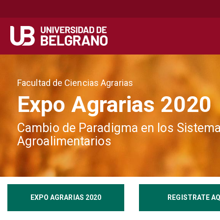
Secondary
Navegación principal
navigation
Pasar
al
Facultad de Ciencias Agrarias
contenido
Expo Agrarias 2020
principal
Cambio de Paradigma en los Sistem
Agroalimentarios
EXPO AGRARIAS 2020
REGISTRATE AQ