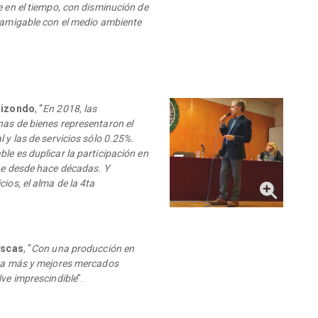
e en el tiempo, con disminución de
y amigable con el medio ambiente
lizondo
, “
En 2018, las
nas de bienes representaron el
 y las de servicios sólo 0.25%.
le es duplicar la participación en
ae desde hace décadas. Y
ios, el alma de la 4ta
escas
, “
Con una producción en
o a más y mejores mercados
lve imprescindible
”.