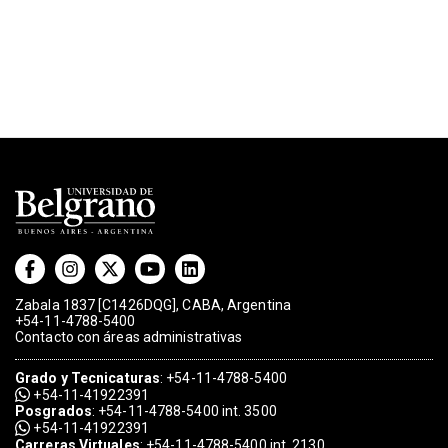
Zabala 1837 [C1426DQG], CABA, Argentina
+54-11-4788-5400
Contacto con áreas administrativas
Grado
y
Tecnicaturas
:
+54-11-4788-5400
+54-11-41922391
Posgrados
:
+54-11-4788-5400 int. 3500
+54-11-41922391
Carreras Virtuales
:
+54-11-4788-5400 int. 2130