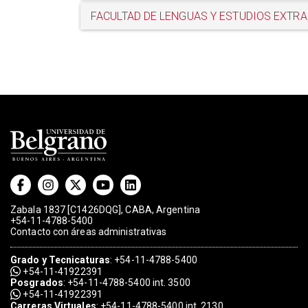
FACULTAD DE LENGUAS Y ESTUDIOS EXTR
Zabala 1837 [C1426DQG], CABA, Argentina
+54-11-4788-5400
Contacto con áreas administrativas
Grado
y
Tecnicaturas
:
+54-11-4788-5400
+54-11-41922391
Posgrados
:
+54-11-4788-5400 int. 3500
+54-11-41922391
Carreras Virtuales
:
+54-11-4788-5400 int. 2130