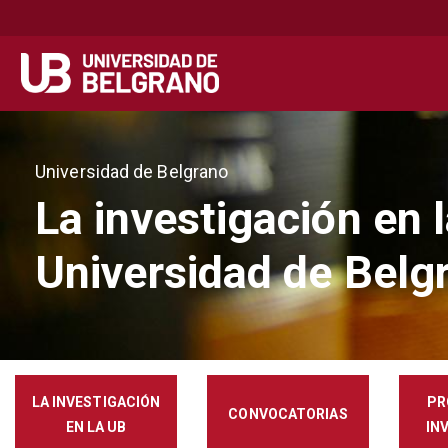
Secondary
Navegación principal
navigation
Pasar
al
Universidad de Belgrano
contenido
principal
La investigación en 
Universidad de Belg
LA INVESTIGACIÓN
PR
CONVOCATORIAS
EN LA UB
IN