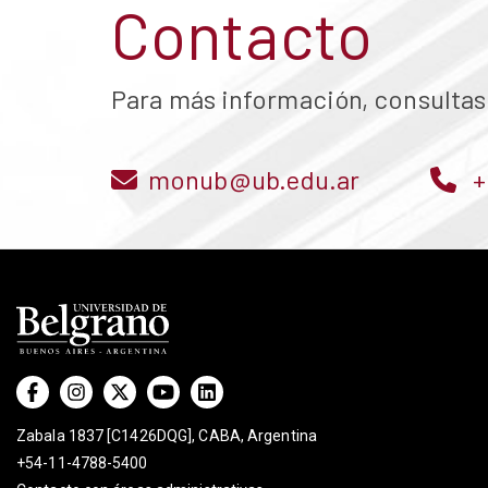
Contacto
Para más información, consultas
monub@ub.edu.ar
+
Zabala 1837 [C1426DQG], CABA, Argentina
+54-11-4788-5400