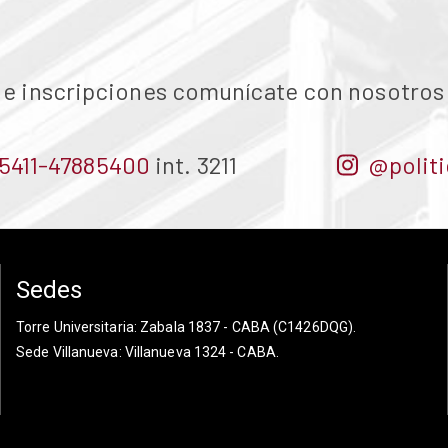
 e inscripciones comunícate con nosotros
5411-47885400
int. 3211
@polit
Sedes
Torre Universitaria
: Zabala 1837 - CABA (C1426DQG).
Sede Villanueva
: Villanueva 1324 - CABA.