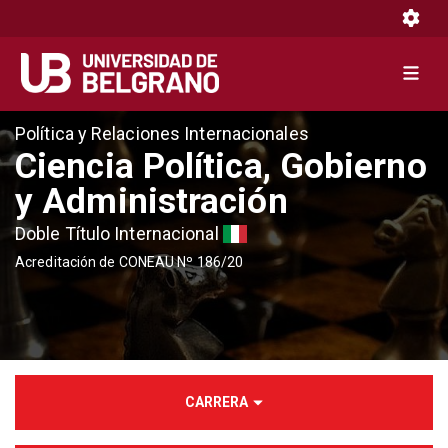
Toggle 
Toggle 
Pasar
Política y Relaciones Internacionales
al
Ciencia Política, Gobierno
contenido
y Administración
principal
Doble Título Internacional
Acreditación de CONEAU Nº 186/20
CARRERA