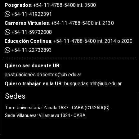
Posgrados
:
+54-11-4788-5400 int. 3500
+54-11-41922391
Carreras Virtuales
:
+54-11-4788-5400 int. 2130
+54-11-59732008
Educación Continua
:
+54-11-4788-5400 int. 2014 o 2020
+54-11-22732893
Quiero ser docente UB:
postulaciones.docentes@ub.edu.ar
Quiero trabajar en la UB:
busquedas.rrhh@ub.edu.ar
Sedes
Torre Universitaria
: Zabala 1837 - CABA (C1426DQG).
Sede Villanueva
: Villanueva 1324 - CABA.