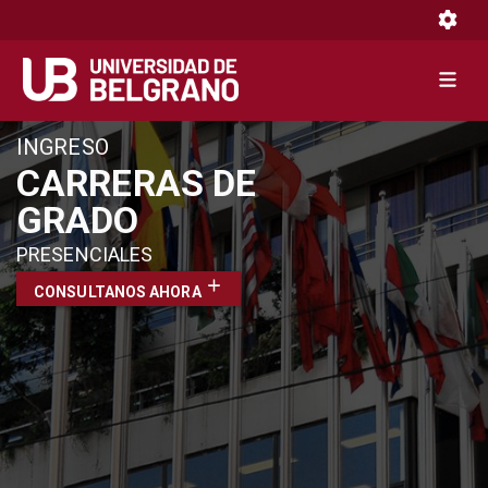
Toggle 
Toggle 
Pasar
INGRESO
al
CARRERAS DE
contenido
GRADO
principal
PRESENCIALES
CONSULTANOS AHORA