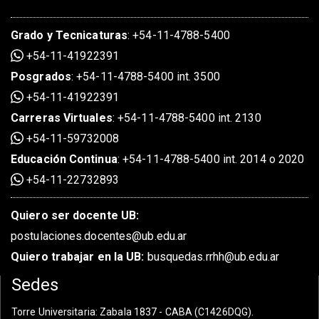
Grado
y
Tecnicaturas
:
+54-11-4788-5400
+54-11-41922391
Posgrados
:
+54-11-4788-5400 int. 3500
+54-11-41922391
Carreras Virtuales
:
+54-11-4788-5400 int. 2130
+54-11-59732008
Educación Continua
:
+54-11-4788-5400 int. 2014 o 2020
+54-11-22732893
Quiero ser docente UB:
postulaciones.docentes@ub.edu.ar
Quiero trabajar en la UB:
busquedas.rrhh@ub.edu.ar
Sedes
Torre Universitaria
: Zabala 1837 - CABA (C1426DQG).