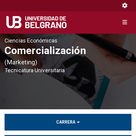
Toggle 
Toggle 
Pasar
Ciencias Económicas
al
Comercialización
contenido
principal
(Marketing)
Tecnicatura Universitaria
CARRERA